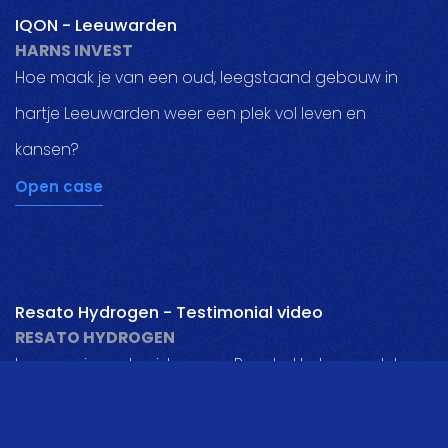
IQON - Leeuwarden
HARNS INVEST
Hoe maak je van een oud, leegstaand gebouw in
hartje Leeuwarden weer een plek vol leven en
kansen?
Open case
pauzeer
Resato Hydrogen - Testimonial video
RESATO HYDROGEN
In onze nieuwste video voor Resato Hydrogen delen
we een inspirerend klantverhaal!
Open case