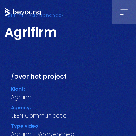
Agrifirm - Vaarzencheck
Agrifirm
speel
/over het project
Klant:
Agrifirm
Agency:
JEEN Communicatie
Type video:
Agrifirm - Vaarzencheck